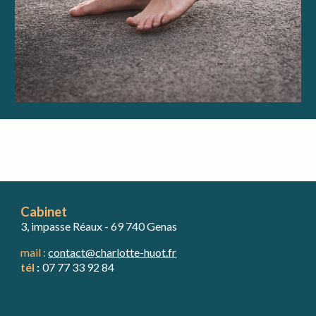
Cabinet
3, impasse Réaux
-
69 740 Genas
mail :
contact@charlotte-huot.fr
t
él
:
07
77 33 92 84