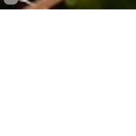
Ma Pratique
Le cœur de mon accompagnement est la
relation. La relation à soi, aux autres, à plus
grand que soi. Quelle que soit la problématique
qui vous amène, je prends soin de m’ajuster à
vos besoins.
Je porte
notre
attention tant sur vos pensées
que sur
votre
corps
:
la respiration, les
émotions, le ressenti, les comportements.
J
'accorde aussi une place importante à la
spiritualité, au sacré et de ce fait aux
états de